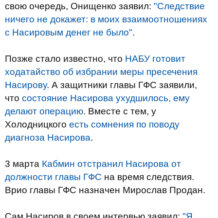
свою очередь, Онищенко заявил:
"Следствие
ничего не докажет: в моих взаимоотношениях
с Насировым денег не было"
.
Позже стало известно, что
НАБУ готовит
ходатайство об избрании меры пресечения
Насирову
. А защитники главы ГФС заявили,
что
состояние Насирова ухудшилось, ему
делают операцию
. Вместе с тем, у
Холодницкого
есть сомнения по поводу
диагноза Насирова
.
3 марта
Кабмин отстранил Насирова от
должности главы ГФС
на время следствия.
Врио главы ГФС назначен Мирослав Продан.
Сам Насиров в своем интервью заявил:
"Я