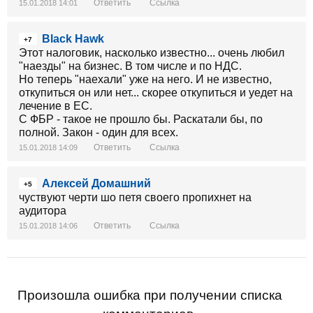
Ответить
Ссылка
15.01.2018 14:01
Black Hawk
+7
Этот налоговик, насколько известно... очень любил
"наезды" на бизнес. В том числе и по НДС.
Но теперь "наехали" уже на него. И не известно,
откупиться он или нет... скорее откупиться и уедет на
лечение в ЕС.
С ФБР - такое не прошло бы. Раскатали бы, по
полной. Закон - один для всех.
Ответить
Ссылка
15.01.2018 14:09
Алексей Домашний
+5
чуствуют черти шо петя своего пропихнет на
аудитора
Ответить
Ссылка
15.01.2018 14:06
Произошла ошибка при получении списка