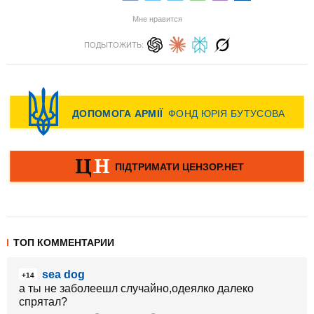
Мне нравится
ПОДЫТОЖИТЬ:
ТОП КОММЕНТАРИИ
sea dog
+14
а ты не заболеешл случайно,одеялко далеко
спрятал?