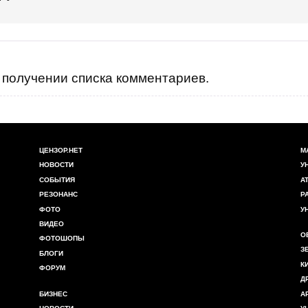
получении списка комментариев.
ЦЕНЗОР.НЕТ
М
НОВОСТИ
У
СОБЫТИЯ
А
РЕЗОНАНС
Р
ФОТО
У
ВИДЕО
О
ФОТОШОПЫ
З
БЛОГИ
К
ФОРУМ
Д
БИЗНЕС
А