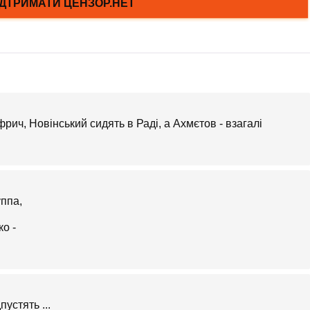
рич, Новінський сидять в Раді, а Ахмєтов - взагалі
устять ...