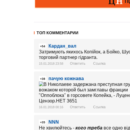
ТОП КОММЕНТАРИИ
Кардан_вал
+54
Затримують якихось Копійок, а Бойко, Шуф
торговий партнер гідранта.
Ответить
Ссылка
15.01.2018 23:58
пачую кожнава
+38
Ответить
Ссылка
16.01.2018 00:16
NNN
+35
Не хвилюйтесь -
кого треба
все одно відп