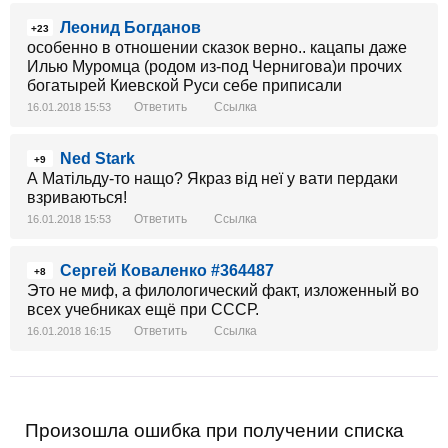
Леонид Богданов
+23
особенно в отношении сказок верно.. кацапы даже
Илью Муромца (родом из-под Чернигова)и прочих
богатырей Киевской Руси себе приписали
Ответить
Ссылка
16.01.2018 15:53
Ned Stark
+9
А Матільду-то нащо? Якраз від неї у вати пердаки
взриваються!
Ответить
Ссылка
16.01.2018 15:53
Сергей Коваленко #364487
+8
Это не миф, а филологический факт, изложенный во
всех учебниках ещё при СССР.
Ответить
Ссылка
16.01.2018 16:15
Произошла ошибка при получении списка