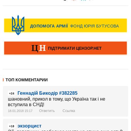
ТОП КОММЕНТАРИИ
Геннадій Бикодір #382285
+24
шановний, прикол в тому, що Україна так і не
вступила в СНД!
Ответить
Ссылка
18.01.2018 15:17
экзорцист
+18