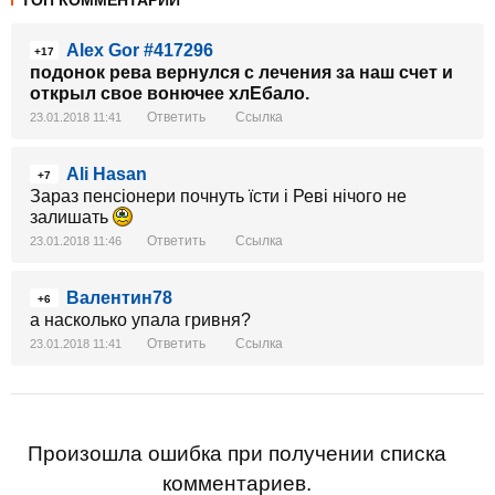
ТОП КОММЕНТАРИИ
Alex Gor #417296
+17
подонок рева вернулся с лечения за наш счет и
открыл свое вонючее хлЕбало.
Ответить
Ссылка
23.01.2018 11:41
Ali Hasan
+7
Зараз пенсіонери почнуть їсти і Реві нічого не
залишать
Ответить
Ссылка
23.01.2018 11:46
Валентин78
+6
а насколько упала гривня?
Ответить
Ссылка
23.01.2018 11:41
Произошла ошибка при получении списка
комментариев.