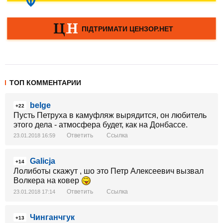
ТОП КОММЕНТАРИИ
belge
+22
Пусть Петруха в камуфляж вырядится, он любитель
этого дела - атмосфера будет, как на Донбассе.
Ответить
Ссылка
23.01.2018 16:59
Galicja
+14
Лолиботы скажут , шо это Петр Алексеевич вызвал
Волкера на ковер
Ответить
Ссылка
23.01.2018 17:14
Чинганчгук
+13