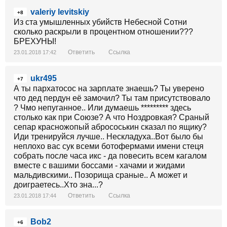
valeriy levitskiy
+8
Из ста умышленных убийств Небесной Сотни
сколько раскрыли в процентном отношении???
БРЕХУНЫ!
Ответить
Ссылка
23.01.2018 17:42
ukr495
+7
А ты пархатосос на зарплате знаешь? Ты уверено
что дед пердун её замочил? Ты там присутствовало
? Чмо непуганное.. Или думаешь ********* здесь
столько как при Союзе? А что Ноздровкая? Сраный
сепар красножопый абрососькин сказал по ящику?
Иди тренируйся лучше.. Нескладуха..Вот было бы
неплохо вас сук всеми ботофермами имени стеця
собрать после часа икс - да повесить всем кагалом
вместе с вашими боссами - хачами и жидами
мальдивскими.. Позорища сраные.. А может и
доиграетесь..Хто зна...?
Ответить
Ссылка
23.01.2018 17:44
Bob2
+6