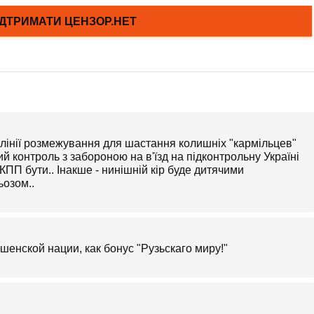
лінії розмежування для шастання колишніх "кармільцев"
й контроль з забороною на в'їзд на підконтрольну Україні
КПП бути.. Інакше - нинішній кір буде дитячими
ьозом..
енской нации, как бонус "Рузьскаго миру!"