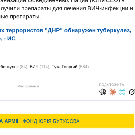
рганизации Объединенных Наций (ЮНИСЕФ) в
получили препараты для лечения ВИЧ-инфекции и
ные препараты.
их террористов "ДНР" обнаружен туберкулез,
, - ИС
уберкулез
(84)
ВИЧ
(114)
Тука Георгий
(584)
ПОДЫТОЖИТЬ:
Мне нравится