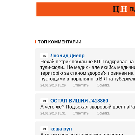
ТОП КОММЕНТАРИИ
Леонид Днепр
+6
Нехай петрик побільше КПП відкриває на 
туди-сюди.. Не медик - але якийсь медични
територію за станом здоров'я повинен на 
пустощами в порівнянні з ВІЛ та туберкул
Ответить
Ссылка
24.01.2018 15:29
ОСТАП ВИШНЯ #418860
+3
А чего же? Подъехал здоровый цвет паРаш
Ответить
Ссылка
24.01.2018 15:31
кеша рун
+3
А мы им новые украинские паспорта