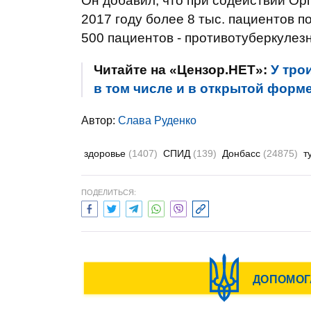
Он добавил, что при содействии О
2017 году более 8 тыс. пациентов 
500 пациентов - противотуберкулез
Читайте на «Цензор.НЕТ»:
У тро
в том числе и в открытой форме
Автор:
Слава Руденко
здоровье
(1407)
СПИД
(139)
Донбасс
(24875)
т
ПОДЕЛИТЬСЯ: