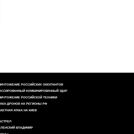
zarabotaet_v_blijayishie_mesyatsy)......
НИЧТОЖЕНИЕ РОССИЙСКИХ ОККУПАНТОВ
АССИРОВАННЫЙ КОМБИНИРОВАННЫЙ УДАР
НИЧТОЖЕНИЕ РОССИЙСКОЙ ТЕХНИКИ
ТАКА ДРОНОВ НА РЕГИОНЫ РФ
АКЕТНАЯ АТАКА НА КИЕВ
БСТРЕЛ
ЕЛЕНСКИЙ ВЛАДИМИР