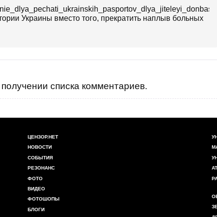
nie_dlya_pechati_ukrainskih_pasportov_dlya_jiteleyi_donbassa_
ории Украины вместо того, прекратить наплыв больных
получении списка комментариев.
ЦЕНЗОР.НЕТ
У
НОВОСТИ
М
СОБЫТИЯ
У
РЕЗОНАНС
А
ФОТО
Р
ВИДЕО
О
ФОТОШОПЫ
З
БЛОГИ