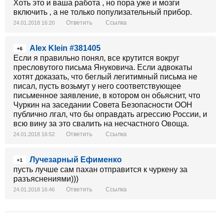
Хоть это и ваша работа , но пора уже и мозги
включить , а не только популизательный прибор.
Ответить
Ссылка
24.01.2018 16:20
Alex Klein #381405
+6
Если я правильно понял, все крутится вокруг
пресловутого письма Януковича. Если адвокаты
хотят доказать, что беглый легитимный письма не
писал, пусть возьмут у него соответствующее
письменное заявление, в котором он обьяснит, что
Чуркин на заседании Совета Безопасности ООН
публично лгал, что бы оправдать агрессию России, и
всю вину за это свалить на несчастного Овоща.
Ответить
Ссылка
24.01.2018 16:52
Лучезарный Ефименко
+1
пусть лучше сам пахан отправится к чуркену за
разъяснениями)))
Ответить
Ссылка
24.01.2018 16:46