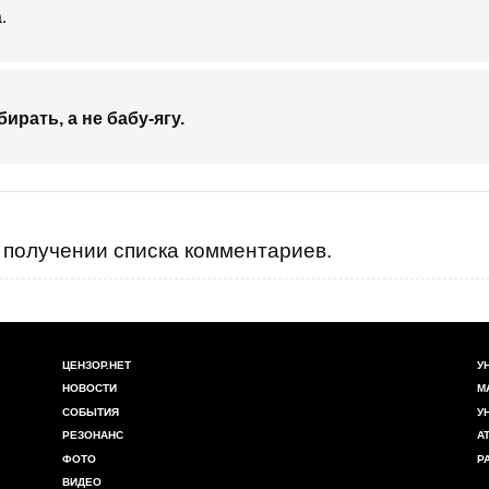
.
ирать, а не бабу-ягу.
получении списка комментариев.
ЦЕНЗОР.НЕТ
У
НОВОСТИ
М
СОБЫТИЯ
У
РЕЗОНАНС
А
ФОТО
Р
ВИДЕО