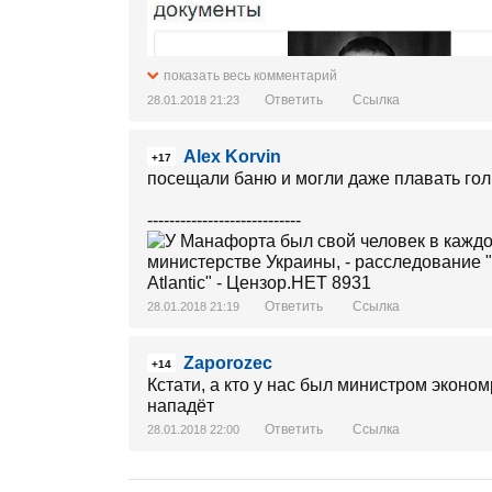
показать весь комментарий
Ответить
Ссылка
28.01.2018 21:23
Alex Korvin
+17
посещали баню и могли даже плавать г
----------------------------
Ответить
Ссылка
28.01.2018 21:19
Zaporozec
+14
Кстати, а кто у нас был министром эконом
нападёт
Ответить
Ссылка
28.01.2018 22:00