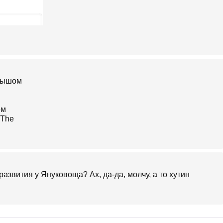
олышом
развития у Януковоща? Ах, да-да, молчу, а то хутин