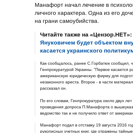
Манафорт начал лечение в психолог
личного характера. Одна из его доч
на грани самоубийства.
Читайте также на «Цензор.НЕТ»
Януковичем будет объектом вну
касается украинского политикум
Как сообщалось, ранее С.Горбатюк сообщил, 
Генпрокуратурой Украины. "Первое касается р
американскую юридическую фирму для подгото
незаконного ареста. Второе - в части материа
рассказал он.
По его словам, Генпрокуратура около двух ле
проведения допроса П.Манафорта о вышеуказа
ведомство так и не получило ответ от америка
Манафорт подал в отставку 19 августа 2016 го
рукописных учетных книг, где отражены тайн