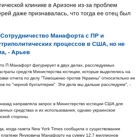
ической клинике в Аризоне из-за проблем
ерей даже признавалась, что тогда ее отец был
:
Сотрудничество Манафорта с ПР и
триполитических процессов в США, но не
а, - Арьев
что П.Манафорт фигурирует в двух делах, расследуемых
астраты средств Министерства юстиции, которые выделялись на
вки отчета по делу "Тимошенко против Украины" относительно ее
лов по "черной бухгалтерии". Эти дела мы дальше расследуем", -
т назад направляла запрос в Министерство юстиции США для
нных средствах и их использования, однако украинское
нской стороны.
да, когда газета New York Times сообщила о существовании
ые платежи Януковича Манафорту на сумму 12,7 миллионов