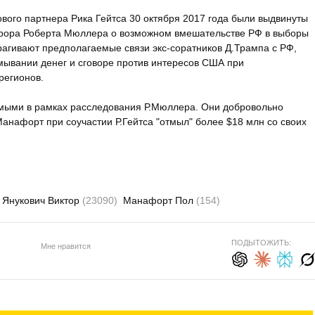
вого партнера Рика Гейтса 30 октября 2017 года были выдвинуты
урора Роберта Мюллера о возможном вмешательстве РФ в выборы
агивают предполагаемые связи экс-соратников Д.Трампа с РФ,
мывании денег и сговоре против интересов США при
регионов.
емыми в рамках расследования Р.Мюллера. Они добровольно
Манафорт при соучастии Р.Гейтса "отмыл" более $18 млн со своих
Янукович Виктор
(23090)
Манафорт Пол
(154)
ПОДЫТОЖИТЬ:
Мне нравится