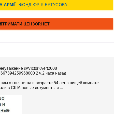
 @VictorKvert2008
/957667394259968000 2 ч.2 часа назад
им от пьянства в возрасте 54 лет в нищей комнате
али в США новые документы и ...