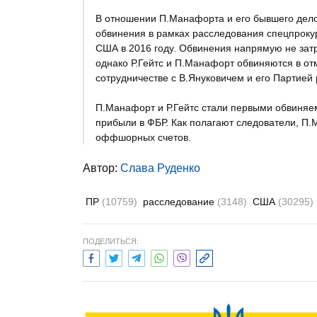
В отношении П.Манафорта и его бывшего дело
обвинения в рамках расследования спецпрок
США в 2016 году. Обвинения напрямую не затр
однако Р.Гейтс и П.Манафорт обвиняются в от
сотрудничестве с В.Януковичем и его Партией 
П.Манафорт и Р.Гейтс стали первыми обвиня
прибыли в ФБР. Как полагают следователи, П.
оффшорных счетов.
Автор:
Слава Руденко
ПР
(10759)
расследование
(3148)
США
(30295)
ПОДЕЛИТЬСЯ: