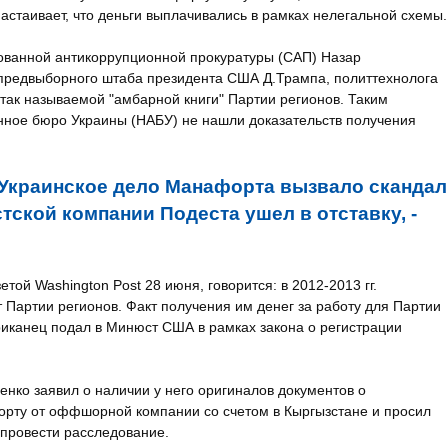
стаивает, что деньги выплачивались в рамках нелегальной схемы.
ованной антикоррупционной прокуратуры (САП) Назар
 предвыборного штаба президента США Д.Трампа, политтехнолога
так называемой "амбарной книги" Партии регионов. Таким
ное бюро Украины (НАБУ) не нашли доказательств получения
Украинское дело Манафорта вызвало скандал
ской компании Подеста ушел в отставку, -
той Washington Post 28 июня, говорится: в 2012-2013 гг.
Партии регионов. Факт получения им денег за работу для Партии
риканец подал в Минюст США в рамках закона о регистрации
енко заявил о наличии у него оригиналов документов о
рту от оффшорной компании со счетом в Кыргызстане и просил
 провести расследование.