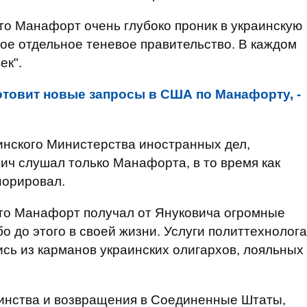
что Манафорт очень глубоко проник в украинскую
вое отдельное теневое правительство. В каждом
ек".
отовит новые запросы в США по Манафорту, -
инского Министерства иностранных дел,
вич слушал только Манафорта, в то время как
норировал.
что Манафорт получал от Януковича огромные
бо до этого в своей жизни. Услуги политтехнолога
лись из карманов украинских олигархов, лояльных
оинства и возвращения в Соединенные Штаты,