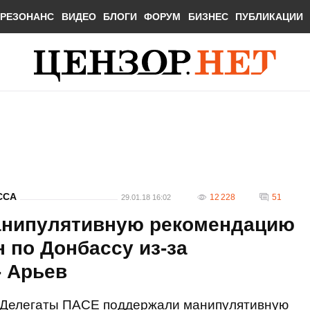
РЕЗОНАНС
ВИДЕО
БЛОГИ
ФОРУМ
БИЗНЕС
ПУБЛИКАЦИИ
ССА
12 228
51
29.01.18 16:02
анипулятивную рекомендацию
н по Донбассу из-за
- Арьев
Делегаты ПАСЕ поддержали манипулятивную