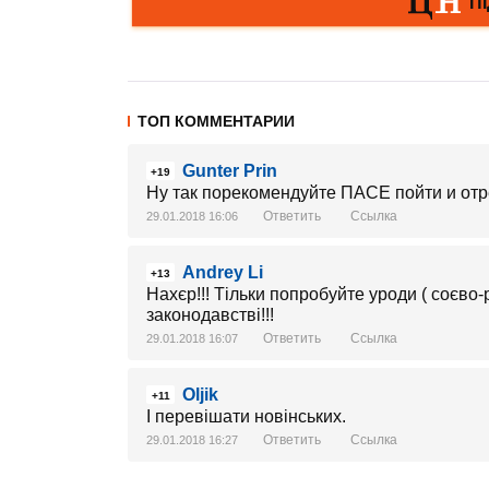
ТОП КОММЕНТАРИИ
Gunter Prin
+19
Ну так порекомендуйте ПАСЕ пойти и от
Ответить
Ссылка
29.01.2018 16:06
Andrey Li
+13
Нахєр!!! Тільки попробуйте уроди ( соєво
законодавстві!!!
Ответить
Ссылка
29.01.2018 16:07
Oljik
+11
І перевішати новінських.
Ответить
Ссылка
29.01.2018 16:27