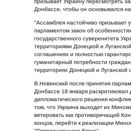
призывает Украину пересмотреть за
Донбассе, чтобы он основывался на
"Ассамблея настойчиво призывает 
парламентом закон об особенностях
государственного суверенитета Ук
территориями Донецкой и Луганской
соглашениях и полностью гарантир
гуманитарный потребности граждан
территориях Донецкой и Луганской о
В.Новинский после принятия парлам
Донбассе 18 января раскритиковал д
дипломатического решения конфликт
том, что Украина выходит их Минск
ветировать как противоречащий Кон
концов, перейти к реализации Минск
"Оппозиционного блока".