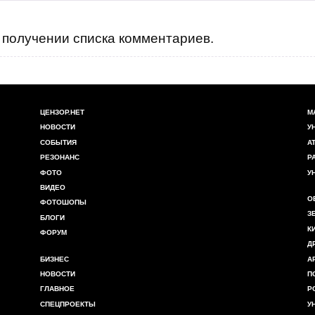
получении списка комментариев.
ЦЕНЗОР.НЕТ
М
НОВОСТИ
У
СОБЫТИЯ
А
РЕЗОНАНС
Р
ФОТО
У
ВИДЕО
О
ФОТОШОПЫ
З
БЛОГИ
К
ФОРУМ
Д
БИЗНЕС
А
НОВОСТИ
П
ГЛАВНОЕ
Р
СПЕЦПРОЕКТЫ
У