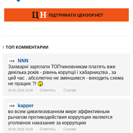
ТОП КОММЕНТАРИИ
NNN
+13
Захмарні зарплати ТОПчиновникам платять вже
декілька років - рівень корупції і хабарництва , за
цей час . абсолютно не зменшився - виходить схема
не працює ?!
Ответить
Ссылка
30.01.2018 16:56
kapper
+10
во всем цивилизованном мире эффективным
рычагом противодействия коррупция является
уголовное наказание за коррупцию
Ответить
Ссылка
30.01.2018 16:56