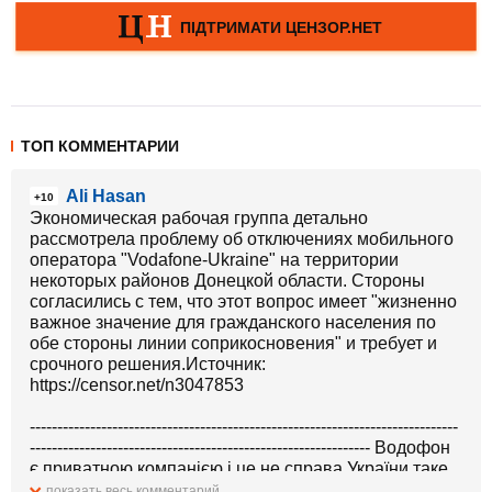
ТОП КОММЕНТАРИИ
Ali Hasan
+10
Экономическая рабочая группа детально
рассмотрела проблему об отключениях мобильного
оператора "Vodafone-Ukraine" на территории
некоторых районов Донецкой области. Стороны
согласились с тем, что этот вопрос имеет "жизненно
важное значение для гражданского населения по
обе стороны линии соприкосновения" и требует и
срочного решения.Источник:
https://censor.net/n3047853
------------------------------------------------------------------------------
-------------------------------------------------------------- Водофон
є приватною компанією і це не справа України таке
обговорювати. У них є Фєнікс і цього достатньо.
показать весь комментарий