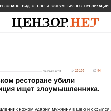
РЕЗОНАНС
ВИДЕО
БЛОГИ
ФОРУМ
БИЗНЕС
ПУБЛИКАЦИИ
29 166
94
01.02.18 10:43
ском ресторане убили
иция ищет злоумышленника.
шленник ножом ударил мужчину в шею и скрылся.