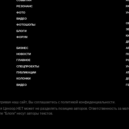
СОБЫТИЯ
А
РЕЗОНАНС
Р
ФОТО
У
ВИДЕО
О
ФОТОШОПЫ
З
БЛОГИ
К
ФОРУМ
Д
БИЗНЕС
А
НОВОСТИ
П
ГЛАВНОЕ
Р
СПЕЦПРОЕКТЫ
У
ПУБЛИКАЦИИ
А
КОЛОНКИ
Д
ВИДЕО
Г
ривая наш сайт, Вы соглашаетесь с
политикой конфиденциальности
.
я Цензор.НЕТ может не разделять позицию авторов. Ответственность за ма
ле "Блоги" несут авторы текстов.