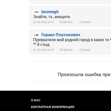
bezmegh
+37
Знайти, та ,знищити
Ответить
Ссылка
01.02.2018 10:47
Геракл Платонович
+30
Превратили мой родной город в какое то Ч
** й стыд
Ответить
Ссылка
01.02.2018 10:47
Произошла ошибка при 
О НАС
КОНТАКТНАЯ ИНФОРМАЦИЯ