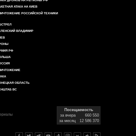
ТАКА ДРОНОВ НА РЕГИОНЫ РФ
АКЕТНАЯ АТАКА НА КИЕВ
НИЧТОЖЕНИЕ РОССИЙСКОЙ ТЕХНИКИ
БСТРЕЛ
ЕЛЕНСКИЙ ВЛАДИМИР
ИЕВ
РОНЫ
РМИЯ РФ
ОЛЬША
ОССИЯ
НИЧТОЖЕНИЕ
ТАКА
ОНЕЦКАЯ ОБЛАСТЬ
ЕНШТАБ ВС
Посещаемость
териалы
за вчера
660 550
за месяц
12 586 370