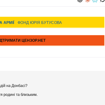
дій на Донбасі?
я родині та близьким.