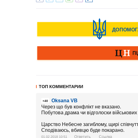
ТОП КОММЕНТАРИИ
Oksana VB
+40
Через що був конфлікт не вказано.
Побутова драма чи відголоски військових 
Царство Небесне загиблому, щирі співчутт
Сподіваюсь, вбивцю буде покарано.
Ответить
Ссылка
01.02.2018 10:51