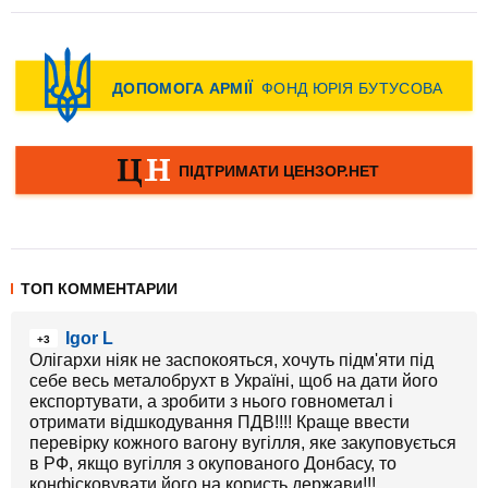
ТОП КОММЕНТАРИИ
Igor L
+3
Олігархи ніяк не заспокояться, хочуть підм'яти під
себе весь металобрухт в Україні, щоб на дати його
експортувати, а зробити з нього говнометал і
отримати відшкодування ПДВ!!!! Краще ввести
перевірку кожного вагону вугілля, яке закуповується
в РФ, якщо вугілля з окупованого Донбасу, то
конфісковувати його на користь держави!!!