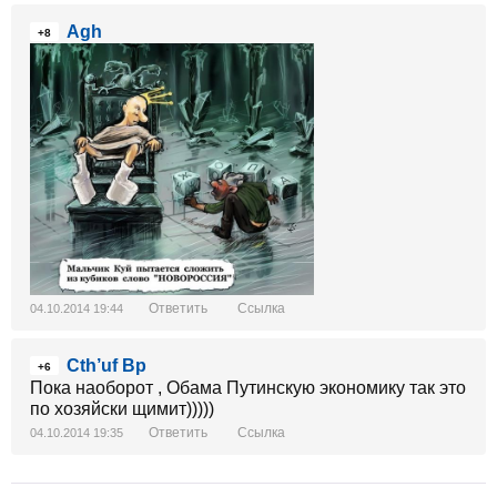
Agh
+8
Ответить
Ссылка
04.10.2014 19:44
Cth’uf Bp
+6
Пока наоборот , Обама Путинскую экономику так это
по хозяйски щимит)))))
Ответить
Ссылка
04.10.2014 19:35