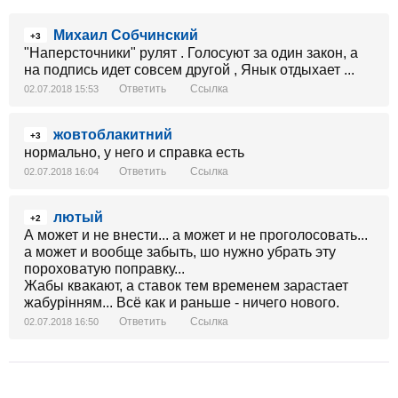
Михаил Собчинский
+3
"Наперсточники" рулят . Голосуют за один закон, а
на подпись идет совсем другой , Янык отдыхает ...
Ответить
Ссылка
02.07.2018 15:53
жовтоблакитний
+3
нормально, у него и справка есть
Ответить
Ссылка
02.07.2018 16:04
лютый
+2
А может и не внести... а может и не проголосовать...
а может и вообще забыть, шо нужно убрать эту
пороховатую поправку...
Жабы квакают, а ставок тем временем зарастает
жабурiнням... Всё как и раньше - ничего нового.
Ответить
Ссылка
02.07.2018 16:50