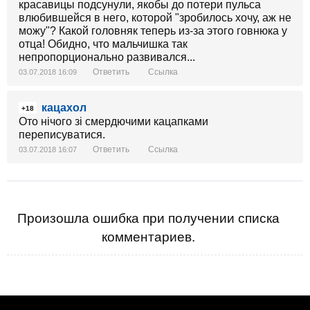
красавицы подсунули, якобы до потери пульса
влюбившейся в него, которой "зробилось хочу, аж не
можу"? Какой головняк теперь из-за этого говнюка у
отца! Обидно, что мальчишка так
непропорционально развивался...
Ответить
Ссылка
03.07.2018 16:09
кацахол
+18
Ото нічого зі смердючими кацапками
переписуватися.
Ответить
Ссылка
03.07.2018 16:07
Произошла ошибка при получении списка
комментариев.