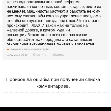
железнодорожникам по новой реформе
насчитывают копеечные, составы старые, никто их
не меняет. Машинисты бастуют, а работать некому,
поэтому сажают абы кого за управление поездом и
эти абы кто пускают поезда под откос.Что в стране
происходит... ЖАХ.И такой жах не только на
железной дороге, а кругом куда ни
посмотри,абсолютно во всех сферах жизни
общества.Этот жах породила эта сатанинская
геноцидная антинародная лживая и вороватая
власть.И это в период иностранной агрессии против
показать весь комментарий
Украины.
Ответить
Ссылка
03.07.2018 20:39
Произошла ошибка при получении списка
комментариев.