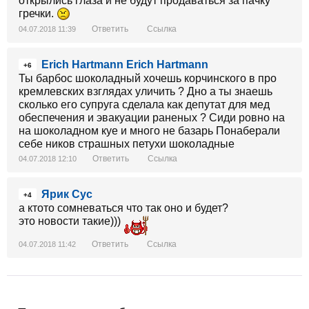
открылись глаза и не будут продаваться за пачку
гречки.
Ответить
Ссылка
04.07.2018 11:39
Erich Hartmann Erich Hartmann
+6
Ты барбос шоколадный хочешь корчинского в про
кремлевских взглядах уличить ? Дно а ты знаешь
сколько его супруга сделала как депутат для мед
обеспечения и эвакуации раненых ? Сиди ровно на
на шоколадном куе и много не базарь Понаберали
себе ников страшных петухи шоколадные
Ответить
Ссылка
04.07.2018 12:10
Ярик Сус
+4
а ктото сомневаться что так оно и будет?
это новости такие)))
Ответить
Ссылка
04.07.2018 11:42