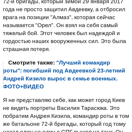
72-й бригады, который зимой 29 января 2017
года не просто защитил Авдеевку, а отбросил
врага на позиции "Алмаз", которая сейчас
называется "Орел". Он взял на себя самый
тяжелый бой. Этот человек был надеждой и
гордостью наших вооруженных сил. Это была
страшная потеря.
Смотрите также:
"Лучший командир
роты": погибший под Авдеевкой 23-летний
Андрей Кизило вырос в семье военных.
ФОТО+ВИДЕО
Я не представляю себе, как может город Киев
не видеть портреты Василия Тарасюка. Это
побратим Андрея Кизила, командир роты в том
же батальоне 72-й бригады, который год тому
назад один на один с СПГ вышел на танк. Он