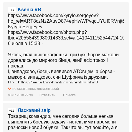
Ksenia VB
+17
https://www.facebook.com/kyrylo.sergeyev?
hc_ref=ART8czNz2AuvD874epHwWPvqcUYUI0RVnjt6MFJF
Kyrylo Sergeyev
https://www.facebook.com/photo.php?
fbid=2055843998001433&set=a.1410411152544724.1073
6 июля в 15:38 ·
Якось, біля нічної кафешки, три бухі борзи мажори
дорвались до мирного бійця, який всіх трьох і
поклав.
І, випадково, боєць виявився АТОвцем, а борзи -
мажори, випадково, син Шуфрича із друзями.
Це - https://www.facebook.com/profile.php?
id=100007362642300&fref=mentions Максим Подик ,
показать весь комментарий
він і є той АТОвець. Пару місяців у копів не було до
Ответить
Ссылка
08.07.2018 22:38
нього претензій. Максим правий на 100%, навіть
перевищення самооборони не було. Але ... В справі
Ласкавий звір
різко змінився слідчий і ... починає пахнути
+12
рішаловом. Здається, доведеться нам всім бійця
Товарищ командир, мне сегодня больше нельзя
підтримати.
выполнять боевую задачу - истек лимит времени
разноски новой обувки. Так что вы тут воюйте, а я