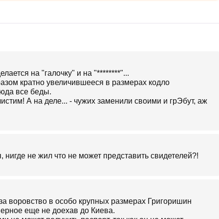
ется на "галочку" и на "********"...
азом кратно увеличившееся в размерах кодло
сюда все беды.
чистим! А на деле... - чужих заменили своими и грЭбут, аж
ся, нигде не жил что не может представить свидетелей?!
 за воровство в особо крупных размерах Григоришин
верное еще не доехав до Киева.