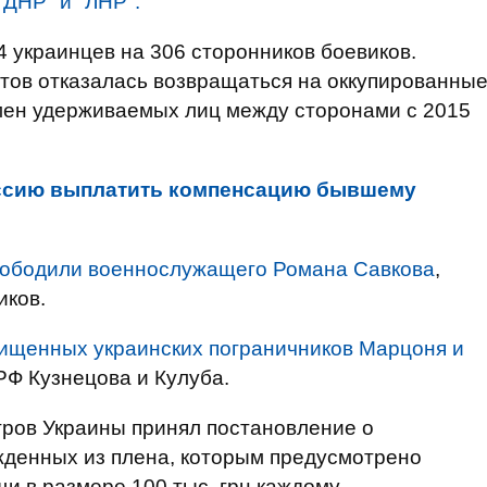
ДНР" и "ЛНР".
 украинцев на 306 сторонников боевиков.
тов отказалась возвращаться на оккупированны
мен удерживаемых лиц между сторонами с 2015
ссию выплатить компенсацию бывшему
ободили военнослужащего Романа Савкова
,
иков.
ищенных украинских пограничников Марцоня и
РФ Кузнецова и Кулуба.
тров Украины принял постановление о
жденных из плена, которым предусмотрено
 в размере 100 тыс. грн каждому.