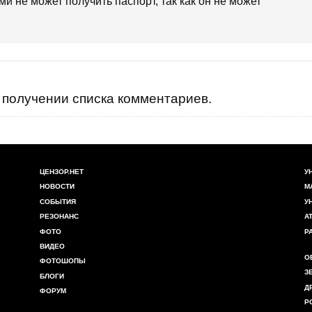
и не может получить паспорт, так как он не может
получении списка комментариев.
ЦЕНЗОР.НЕТ
У
НОВОСТИ
М
СОБЫТИЯ
У
РЕЗОНАНС
А
ФОТО
Р
ВИДЕО
О
ФОТОШОПЫ
З
БЛОГИ
Д
ФОРУМ
Р