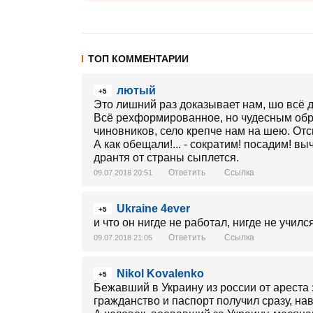
ТОП КОММЕНТАРИИ
лютый
+5
Это лишний раз доказывает нам, шо всё дела
Всё рехформированное, но чудесным обр
чиновников, село крепче нам на шею. От
А как обещали!... - сократим! посадим! вы
дрантя от страны сыплется.
Ответить
Ссылка
09.07.2018 20:51
Ukraine 4ever
+5
и что он нигде не работал, нигде не учил
Ответить
Ссылка
09.07.2018 21:05
Nikol Kovalenko
+5
Бежавший в Украину из россии от ареста
гражданство и паспорт получил сразу, на