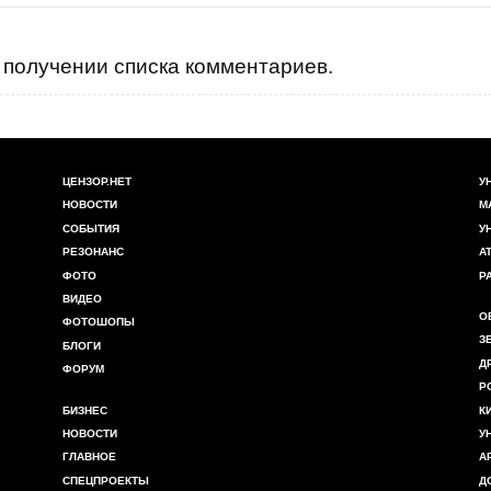
получении списка комментариев.
ЦЕНЗОР.НЕТ
У
НОВОСТИ
М
СОБЫТИЯ
У
РЕЗОНАНС
А
ФОТО
Р
ВИДЕО
О
ФОТОШОПЫ
З
БЛОГИ
Д
ФОРУМ
Р
БИЗНЕС
К
НОВОСТИ
У
ГЛАВНОЕ
А
СПЕЦПРОЕКТЫ
Д