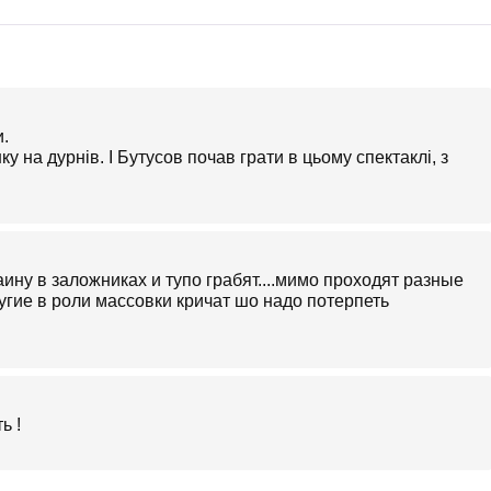
.
у на дурнів. І Бутусов почав грати в цьому спектаклі, з
ину в заложниках и тупо грабят....мимо проходят разные
угие в роли массовки кричат шо надо потерпеть
ь !