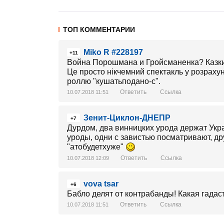
ТОП КОММЕНТАРИИ
Miko R #228197
+11
Война Порошмана и Гройсманенка? Казки
Це просто нікчемний спектакль у розрахунк
роллю "кушатьподано-с".
Ответить
Ссылка
10.07.2018 11:51
Зенит-Циклон-ДНЕПР
+7
Дурдом, два винницких урода держат Укра
уроды, одни с завистью посматривают, др
"атобудетхуже"
Ответить
Ссылка
10.07.2018 12:09
vova tsar
+6
Бабло делят от контрабанды! Какая гадаст
Ответить
Ссылка
10.07.2018 11:51