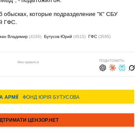
МВД", - подытожил он.
б обысках, которые подразделение "К" СБУ
й ГФС.
ман Владимир
(4155)
Бутусов Юрий
(4515)
ГФС
(3595)
ПОДЫТОЖИТЬ:
Мне нравится