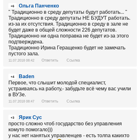
Ольга Панченко
+6
" Традиционно в среду депутаты будут работать... "
Традиционно в среду депутаты НЕ БУДУТ работать.
из-за их отсутствия. Традиционно в среду в зале не
будет даже в общей сложности 226 депутатов.
Традиционно ни одна поправка не будет из-за этого
подтверждена.
Традиционно Ирина Геращенко будет не замечать
пустого зала.
Ответить
Ссылка
11.07.2018 08:42
Baden
+4
Первое, что слышит молодой специалист,
устраиваясь на работу,- забудьте всё чему вас учили
в ВУЗе.
Ответить
Ссылка
11.07.2018 08:47
Ярик Сус
+3
просто сложно чтоб государство без управления
комуто помогало)))
у нас нет нанятых управленцев - есть толпа какихто