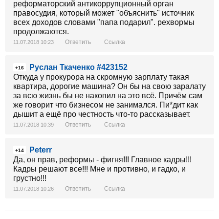
реформаторский антикоррупционный орган
правосудия, который может "объяснить" источник
всех доходов словами "папа подарил". рехвормы
продолжаются.
Ответить
Ссылка
11.07.2018 10:23
Руслан Ткаченко #423152
+16
Откуда у прокурора на скромную зарплату такая
квартира, дорогие машина? Он бы на свою заралату
за всю жизнь бы не накопил на это всё. Причём сам
же говорит что бизнесом не занимался. Пи*дит как
дышит а ещё про честность что-то рассказывает.
Ответить
Ссылка
11.07.2018 10:39
Peterr
+14
Да, он прав, реформы - фигня!!! Главное кадры!!!
Кадры решают все!!! Мне и противно, и гадко, и
грустно!!!
Ответить
Ссылка
11.07.2018 10:26