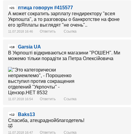
птица говорун #415577
+21
А может сократить зарплату гендиректору "всея
Укрпошта", а то разговоры о банкротстве на фоне
его зрЯплаты выглядят "не очень"..
Ответить
Ссылка
11.07.2018 16:46
Garsia UA
+18
В Укрпошті відкриваються магазини "РОШЕН". Ми
можемо тільки порадіти за Петра Олексійовича
Ответить
Ссылка
11.07.2018 16:54
Baks13
+12
Спасиба, атецраднойблагодетель!
🤣
Ответить
Ссылка
11.07.2018 16:47