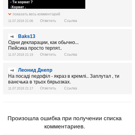
показать весь комментарий
Ответить
Ссылка
11.07.2018 21:06
Baks13
+6
Одни декларации, как обычно...
Пейсика просто терпят..
Ответить
Ссылка
11.07.2018 21:19
Леонид Днепр
+4
На посаді педофіл - якраз в кремлі.. Заплутал , ти
ванєчька в трьох бярьозках.
Ответить
Ссылка
11.07.2018 21:17
Произошла ошибка при получении списка
комментариев.