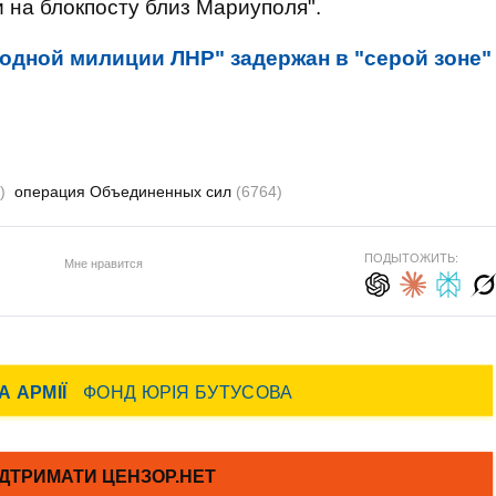
на блокпосту близ Мариуполя".
одной милиции ЛНР" задержан в "серой зоне"
)
операция Объединенных сил
(6764)
ПОДЫТОЖИТЬ:
Мне нравится