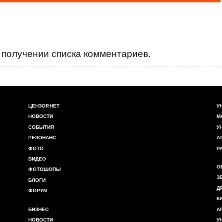
получении списка комментариев.
ЦЕНЗОР.НЕТ
У
НОВОСТИ
М
СОБЫТИЯ
У
РЕЗОНАНС
А
ФОТО
Р
ВИДЕО
О
ФОТОШОПЫ
З
БЛОГИ
Д
ФОРУМ
К
БИЗНЕС
А
НОВОСТИ
У