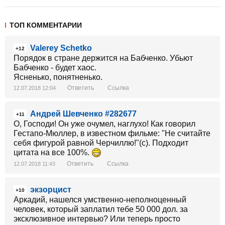
ТОП КОММЕНТАРИИ
Valerey Schetko
+12
Порядок в стране держится на Бабченко. Убьют
Бабченко - будет хаос.
Ясненько, понятненько.
Ответить
Ссылка
12.07.2018 12:04
Андрей Шевченко #282677
+11
О, Господи! Он уже очумел, наглухо! Как говорил
Гестапо-Мюллер, в известном фильме: "Не считайте
себя фигурой равной Черчиллю!"(с). Подходит
цитата на все 100%.
Ответить
Ссылка
12.07.2018 11:43
экзорцист
+10
Аркадий, нашелся умственно-неполноценный
человек, который заплатил тебе 50 000 дол. за
эксклюзивное интервью? Или теперь просто