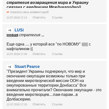
стратегия возвращения мира в Украину
связана с введением Международной
миротворческой миссии ООН,
введением
показать весь комментарий
Международной гражданской администрации.
Ответить
Ссылка
12.07.2018 17:14
Источник: https://censor.net/n3050348
LUSi
+3
новая
стратегия
...
Еще одна .... у которой все "по НОВОМУ" ((((( с
нафталином ((
Ответить
Ссылка
12.07.2018 17:44
Stuart Pearce
+2
"Президент Украины подчеркнул, что мир и
окончание оккупации возможны только при
введении миротворческой миссии ООН на
оккупированные территории Донбасса" Все
внимательно прочитали? Окончание оккупации - это
введение миротворцев....пам-парам...в
Долбасюрию.
Ответить
Ссылка
12.07.2018 17:10