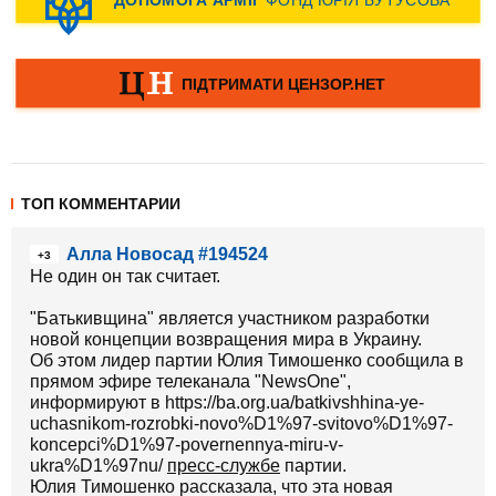
ТОП КОММЕНТАРИИ
Алла Новосад #194524
+3
Не один он так считает.
"Батькивщина" является участником разработки
новой концепции возвращения мира в Украину.
Об этом лидер партии Юлия Тимошенко сообщила в
прямом эфире телеканала "NewsOne",
информируют в https://ba.org.ua/batkivshhina-ye-
uchasnikom-rozrobki-novo%D1%97-svitovo%D1%97-
koncepci%D1%97-povernennya-miru-v-
ukra%D1%97nu/
пресс-службе
партии.
Юлия Тимошенко рассказала, что эта новая