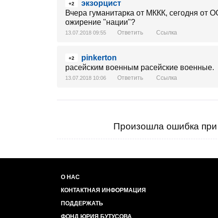
экзорцист
+2
Вчера гуманитарка от МККК, сегодня от ООН
ожирение "нации"?
Ответить
Ссылка
13.07.2018 09:55
pinkerton
+2
расейским военным расейские военные.
Ответить
Ссылка
13.07.2018 10:06
Произошла ошибка при 
О НАС
КОНТАКТНАЯ ИНФОРМАЦИЯ
ПОДДЕРЖАТЬ
ФОНД ЮРИЯ БУТУСОВА