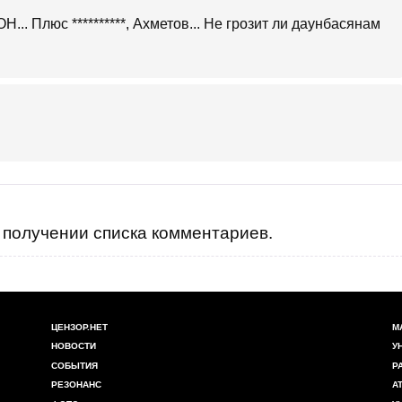
... Плюс **********, Ахметов... Не грозит ли даунбасянам
получении списка комментариев.
ЦЕНЗОР.НЕТ
М
НОВОСТИ
У
СОБЫТИЯ
Р
РЕЗОНАНС
А