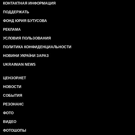
КОНТАКТНАЯ ИНФОРМАЦИЯ
И самое смешное, что произошло это фактически на
деньги главного врага Украины - Владимира Путина
ПОДДЕРЖАТЬ
и его нефтегазовых дружков, организовавших в
ФОНД ЮРИЯ БУТУСОВА
России чемпионат мира - этот пир во время чумы!
РЕКЛАМА
Насколько мне не изменяет память, в Москве
УСЛОВИЯ ПОЛЬЗОВАНИЯ
говорили, что могут взять Киев всего за две недели,
не говоря уже о других городах Украины.
ПОЛИТИКА КОНФИДЕНЦИАЛЬНОСТИ
НОВИНИ УКРАЇНИ ЗАРАЗ
Враги утверждали, что уже к 2015-му году Украина
как государство перестанет существовать. Но уже
UKRAINIAN NEWS
идет 2018 год, украинский народ сплочен как
никогда, и Путину и его боевикам ничего не светит в
ЦЕНЗОР.НЕТ
Украине (кроме как стать «грузом 200»).
НОВОСТИ
Все старания путинской России, и даже домашний
СОБЫТИЯ
ЧМ, обернулись против нее. А украинцы дали
понять всему миру, что они - нация и умеют не
РЕЗОНАНС
только воевать но и оперативно организоваться в
ФОТО
один день и нанести сокрушительный удар.
ВИДЕО
Я с удовольствием повторяю это приветствие:
ФОТОШОПЫ
«Слава Украине!» и желаю вашей стране