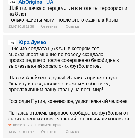
AbOriginal_UA
+16
Шлёпки, пачка с перцем..... и в итоге ты террорист и
на 8 лет!
Только идиёты могут после этого ездить в Крым!
Ответить
Ссылка
13.07.2018 11:38
Юра Думко
+8
.Письмо солдата ЦАХАЛ, в котором тот
высказывает мнение по поводу скандала,
произошедшего после совершенно безобидных
высказываний хорватских футболистов.
Шалом Алейхем, друзья! Израиль приветствует
Украину и поздравляет с важным событием,
прославившим вашу страну на весь мир!
Господин Путин, конечно же, удивительный человек.
Пытаясь отвлечь мировое сообщество футболом от
своих военных преступлений, он поначалу извлек от
этого политические дивиденды, однако в конце, как
показать весь комментарий
говорится, «на самом берегу», получил прямо
Ответить
Ссылка
13.07.2018 11:47
противоположный эффект.