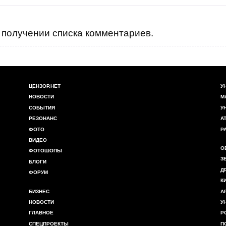
получении списка комментариев.
ЦЕНЗОР.НЕТ
У
НОВОСТИ
М
СОБЫТИЯ
У
РЕЗОНАНС
А
ФОТО
Р
ВИДЕО
О
ФОТОШОПЫ
З
БЛОГИ
Д
ФОРУМ
К
БИЗНЕС
А
НОВОСТИ
У
ГЛАВНОЕ
Р
СПЕЦПРОЕКТЫ
П