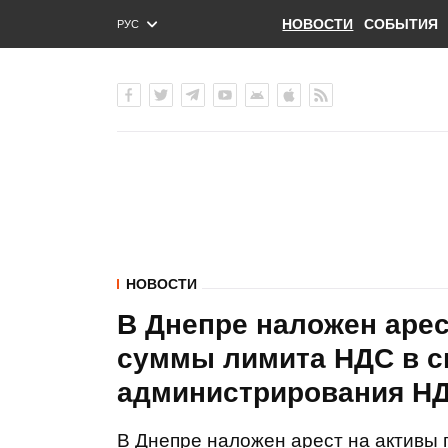
НОВОСТИ
СОБЫТИЯ
РУС
ENG
УКР
НОВОСТИ
В Днепре наложен арес
суммы лимита НДС в с
администрирования НДС
В Днепре наложен арест на активы 