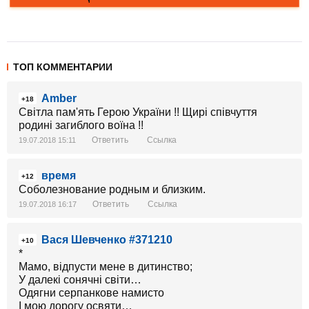
ТОП КОММЕНТАРИИ
Amber
+18
Світла пам'ять Герою України !! Щирі співчуття
родині загиблого воїна !!
Ответить
Ссылка
19.07.2018 15:11
время
+12
Соболезнование родным и близким.
Ответить
Ссылка
19.07.2018 16:17
Вася Шевченко #371210
+10
*
Мамо, відпусти мене в дитинство;
У далекі сонячні світи…
Одягни серпанкове намисто
І мою дорогу освяти…