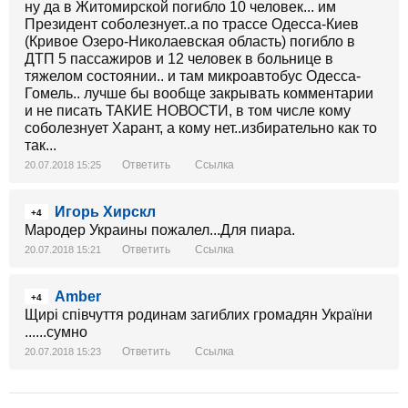
ну да в Житомирской погибло 10 человек... им
Президент соболезнует..а по трассе Одесса-Киев
(Кривое Озеро-Николаевская область) погибло в
ДТП 5 пассажиров и 12 человек в больнице в
тяжелом состоянии.. и там микроавтобус Одесса-
Гомель.. лучше бы вообще закрывать комментарии
и не писать ТАКИЕ НОВОСТИ, в том числе кому
соболезнует Харант, а кому нет..избирательно как то
так...
Ответить
Ссылка
20.07.2018 15:25
Игорь Хирскл
+4
Мародер Украины пожалел...Для пиара.
Ответить
Ссылка
20.07.2018 15:21
Amber
+4
Щирі співчуття родинам загиблих громадян України
......сумно
Ответить
Ссылка
20.07.2018 15:23