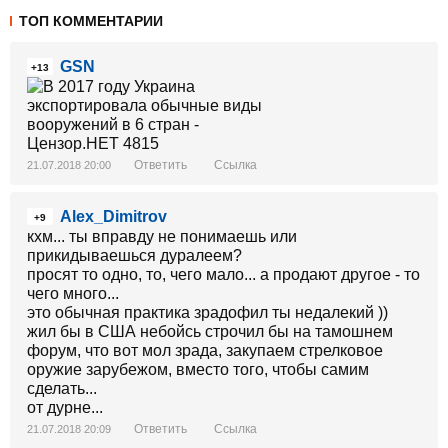
ТОП КОММЕНТАРИИ
GSN
+13
Ответить
Ссылка
21.07.2018 20:00
Alex_Dimitrov
+9
кхм... ты вправду не понимаешь или
прикидываешься дуралеем?
просят то одно, то, чего мало... а продают другое - то
чего много...
это обычная практика зрадофил ты недалекий ))
жил бы в США небойсь строчил бы на тамошнем
форум, что вот мол зрада, закупаем стрелковое
оружие зарубежом, вместо того, чтобы самим
сделать...
от дурне...
Ответить
Ссылка
21.07.2018 20:09