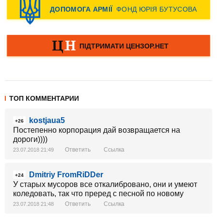
ТОП КОММЕНТАРИИ
kostjaua5
+26
Постепенно корпорация дай возвращается на
дороги))))
Ответить
Ссылка
23.07.2018 21:49
Dmitriy FromRiDDer
+24
У старых мусоров все откалибровано, они и умеют
коледовать, так что преред с песной по новому
Ответить
Ссылка
23.07.2018 21:48