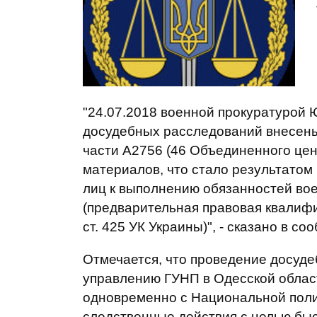
"24.07.2018 военной прокуратурой 
досудебных расследований внесены
части А2756 (46 Объединенного цен
материалов, что стало результато
лиц к выполнению обязанностей во
(предварительная правовая квалифик
ст. 425 УК Украины)", - сказано в со
Отмечается, что проведение досуд
управлению ГУНП в Одесской област
одновременно с Национальной пол
следственные действия с целью быс