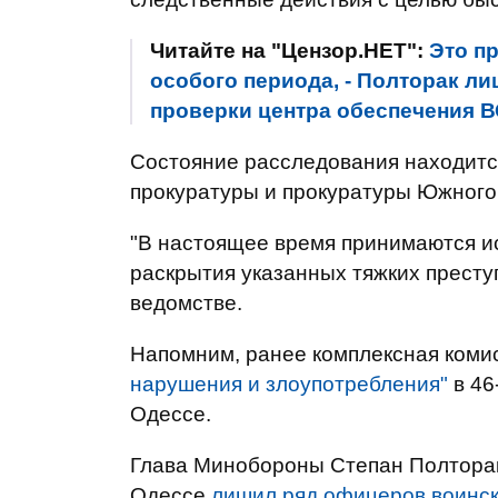
Читайте на "Цензор.НЕТ":
Это п
особого периода, - Полторак л
проверки центра обеспечения В
Состояние расследования находитс
прокуратуры и прокуратуры Южного
"В настоящее время принимаются 
раскрытия указанных тяжких преступ
ведомстве.
Напомним, ранее комплексная ком
нарушения и злоупотребления"
в 46
Одессе.
Глава Минобороны Степан Полторак
Одессе
лишил ряд офицеров воинск