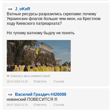
J_oKeR
+24
Ватные ресурсы разразились скрепами: почему
Украинских флагов больше чем икон, на Крестном
ходу Киевского патриархата?
Но тупому ватному быдлу не понять
показать весь комментарий
Ответить
Ссылка
28.07.2018 21:29
Василий Граздич #426088
+19
новинский ПОВЕСИТСЯ !!!
Ответить
Ссылка
28.07.2018 21:19