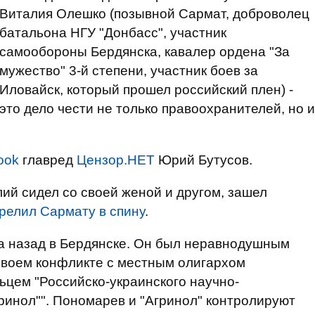
Виталия Олешко (позывной Сармат, доброволец
батальона НГУ "Донбасс", участник
самообороны Бердянска, кавалер ордена "За
мужество" 3-й степени, участник боев за
Иловайск, который прошел российский плен) -
это дело чести не только правоохранителей, но и
ook
главред
Цензор.НЕТ
Юрий Бутусов.
лий сидел со своей женой и другом, зашел
релил Сармату в спину
.
ца назад в Бердянске. Он был неравнодушным
своем конфликте с местным олигархом
цем "Российско-украинского научно-
ринол"". Пономарев и "Агринол" контролируют