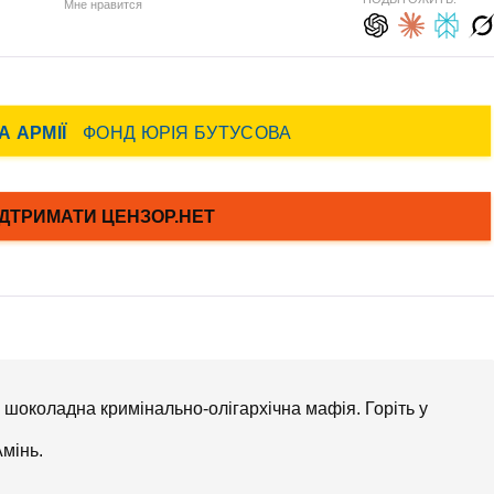
Мне нравится
а шоколадна кримінально-олігархічна мафія. Горіть у
Амінь.