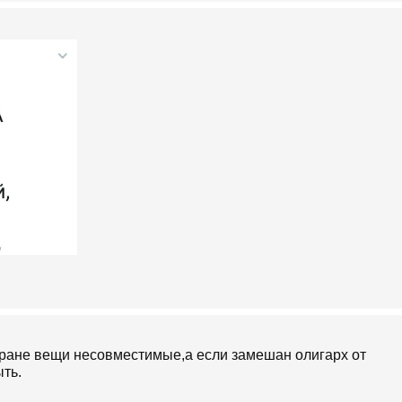
стране вещи несовместимые,а если замешан олигарх от
ть.