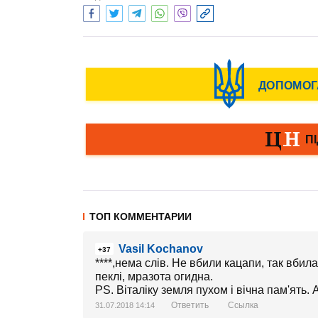
ТОП КОММЕНТАРИИ
Vasil Kochanov
+37
****,нема слів. Не вбили кацапи, так вбил
пеклі, мразота огидна.
PS. Віталіку земля пухом і вічна пам'ять. 
Ответить
Ссылка
31.07.2018 14:14