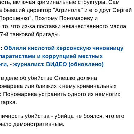
асть, включая криминальные структуры. Сам
а бывший директор "Агринола" и его друг Сергей
 Порошенко". Поэтому Пономареву и
 то, что из-за поставки некачественного масла
7-й танковой бригады.
":
Облили кислотой херсонскую чиновницу
епаратистами и коррупцией местных
ги, - журналист. ВИДЕО (обновлено)
х в деле об убийстве Олешко должна
омарева или близких к нему криминальных
ах Пономарева устранить одного из немногих
гарха.
чность убийства - убийца не боялся, что его
 было демонстративным.