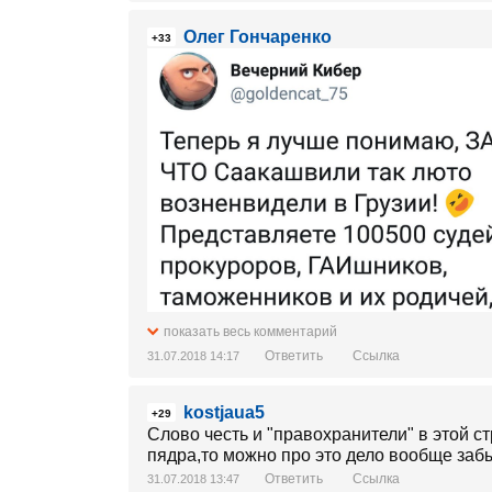
Олег Гончаренко
+33
показать весь комментарий
Ответить
Ссылка
31.07.2018 14:17
kostjaua5
+29
Слово честь и "правохранители" в этой 
пядра,то можно про это дело вообще забы
Ответить
Ссылка
31.07.2018 13:47