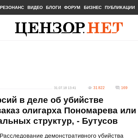
РЕЗОНАНС
ВИДЕО
БЛОГИ
ФОРУМ
БИЗНЕС
ПУБЛИКАЦИИ
31 822
169
31.07.18 13:41
сий в деле об убийстве
заказ олигарха Пономарева или
альных структур, - Бутусов
Расследование демонстративного убийства