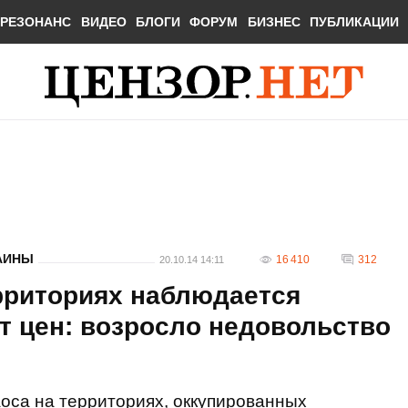
РЕЗОНАНС
ВИДЕО
БЛОГИ
ФОРУМ
БИЗНЕС
ПУБЛИКАЦИИ
АИНЫ
16 410
312
20.10.14 14:11
рриториях наблюдается
т цен: возросло недовольство
аоса на территориях, оккупированных