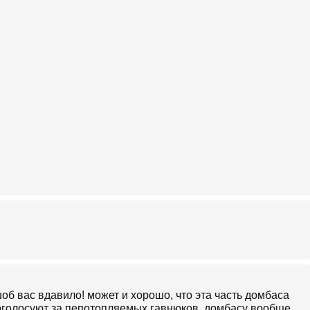
шоб вас вдавило! может и хорошо, что эта часть домбаса
проголосуют за пепотопляемых гавнюков. домбасу вообще