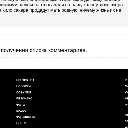
 минимум, дауны наголосавали на нашу голову. дочь вчера
а кило сахара продадут мать родную, ничему жизнь их не
получении списка комментариев.
ЦЕНЗОР.НЕТ
У
НОВОСТИ
М
СОБЫТИЯ
У
РЕЗОНАНС
А
ФОТО
Р
ВИДЕО
О
ФОТОШОПЫ
З
БЛОГИ
Д