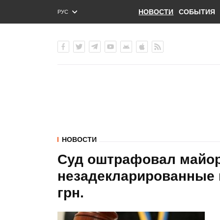
НОВОСТИ
СОБЫТИЯ
РУС
ENG
УКР
НОВОСТИ
Суд оштрафовал майора
незадекларированные 
грн.