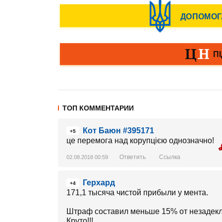
ТОП КОММЕНТАРИИ
Кот Баюн #395171
+5
це перемога над корупцією однозначно!
Ответить
Ссылка
02.08.2018 00:59
Герхард
+4
171,1 тысяча чистой прибыли у мента.
Штраф составил меньше 15% от незадекл
Круто!!!