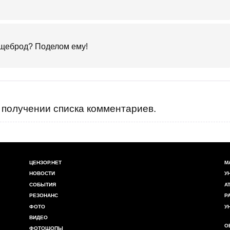
ищеброд? Поделом ему!
получении списка комментариев.
ЦЕНЗОР.НЕТ
М
НОВОСТИ
У
СОБЫТИЯ
А
РЕЗОНАНС
Р
ФОТО
У
ВИДЕО
О
ФОТОШОПЫ