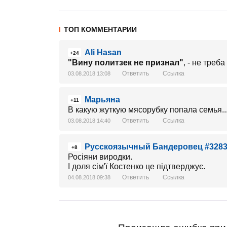
ТОП КОММЕНТАРИИ
Ali Hasan
+24
"Вину политзек не признал"
, - не треб
Ответить
Ссылка
03.08.2018 13:08
Марьяна
+11
В какую жуткую мясорубку попала семья..
Ответить
Ссылка
03.08.2018 14:40
Русскоязычный Бандеровец #328
+8
Росіяни виродки.
І доля сім'ї Костенко це підтверджує.
Ответить
Ссылка
04.08.2018 09:38