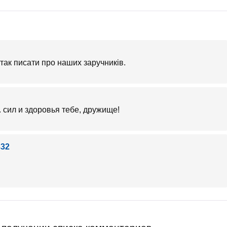
а так писати про наших заручників.
. сил и здоровья тебе, дружище!
332