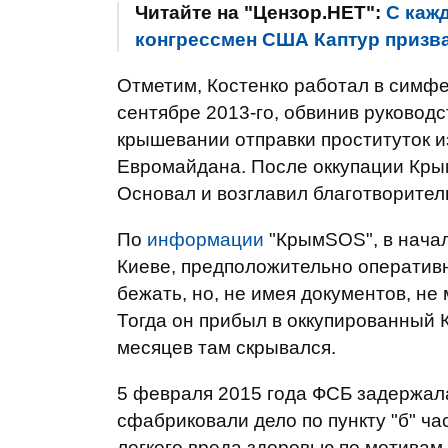
Читайте на "Цензор.НЕТ":
С каж
конгрессмен США Каптур призв
Отметим, Костенко работал в симфе
сентябре 2013-го, обвинив руковод
крышевании отправки проституток и
Евромайдана. После оккупации Кры
Основал и возглавил благотворител
По
информации
"КрымSOS", в начал
Киеве, предположительно оперативн
бежать, но, не имея документов, не
Тогда он прибыл в оккупированный К
месяцев там скрывался.
5 февраля 2015 года ФСБ задержал
сфабриковали дело по пункту "б" ч
легкого вреда здоровью по мотивам