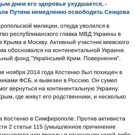
дым днем его здоровье ухудшается, -
ала Путина немедленно освободить Сенцова
ропольской милиции, откуда уволился в
ство республиканского главка МВД Украины в
з Крыма в Москву. Активный участник киевского
ма обосновался на континентальной Украине.
ьный фонд "Український Крим. Повернення".
е ноября 2014 года Костенко был похищен в
иками ФСБ, и вывезен в Россию. Он сумел
 мог вернуться на континентальную Украину.
рым, где живут его родственники, и несколько
а Костенко в Симферополе. Против активиста
асти 2 статьи 115 (умышленное причинение
 ненависти или вражды в отношении какой-либо