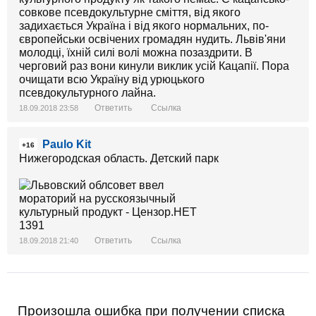
совкове псевдокультурне сміття, від якого
задихається Україна і від якого нормальних, по-
європейськи освічених громадян нудить. Львів'яни
молодці, їхній силі волі можна позаздрити. В
черговий раз вони кинули виклик усій Кацапії. Пора
очищати всю Україну від урюцького
псевдокультурного лайна.
Ответить
Ссылка
18.09.2018 23:58
Paulo Kit
+16
Нижегородская область. Детский парк
Ответить
Ссылка
18.09.2018 21:40
Произошла ошибка при получении списка