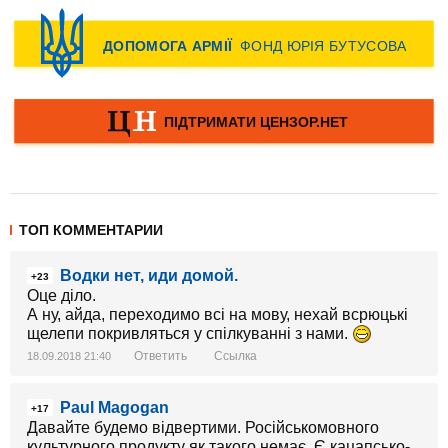
ТОП КОММЕНТАРИИ
Водки нет, иди домой.
+23
Оце діло.
А ну, айда, переходимо всі на мову, нехай всрюцькі
щелепи покривляться у спілкуванні з нами.
Ответить
Ссылка
18.09.2018 21:40
Paul Magogan
+17
Давайте будемо відвертими. Російськомовного
культурного продукту як такого немає. Є кацапсько-