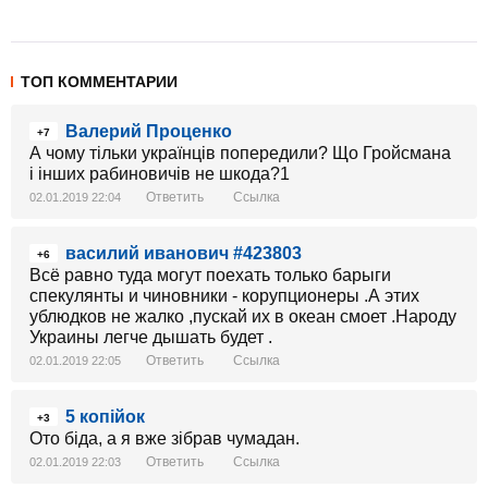
ТОП КОММЕНТАРИИ
Валерий Проценко
+7
А чому тільки українців попередили? Що Гройсмана
і інших рабиновичів не шкода?1
Ответить
Ссылка
02.01.2019 22:04
василий иванович #423803
+6
Всё равно туда могут поехать только барыги
спекулянты и чиновники - корупционеры .А этих
ублюдков не жалко ,пускай их в океан смоет .Народу
Украины легче дышать будет .
Ответить
Ссылка
02.01.2019 22:05
5 копійок
+3
Ото біда, а я вже зібрав чумадан.
Ответить
Ссылка
02.01.2019 22:03