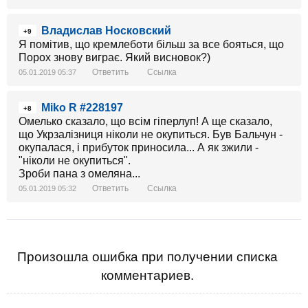
Владислав Носковский
+9
Я помітив, що кремлеботи більш за все бояться, що
Порох знову виграє. Який висновок?)
Ответить
Ссылка
05.01.2019 05:37
Miko R #228197
+8
Омелько сказало, що всім гіперлуп! А ще сказало,
що Укрзалізниця ніколи не окупиться. Був Бальчун -
окупалася, і прибуток приносила... А як зжили -
"ніколи не окупиться".
Зроби пана з омеляна...
Ответить
Ссылка
05.01.2019 05:32
Произошла ошибка при получении списка
комментариев.