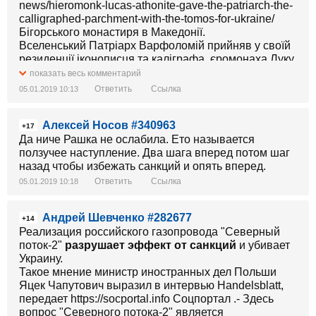
news/hieromonk-lucas-athonite-gave-the-patriarch-the-
calligraphed-parchment-with-the-tomos-for-ukraine/
Бігорського монастиря в Македонії.
Вселенський Патріарх Варфоломій прийняв у своїй
резиденції іконописця та каліграфа, єромонаха Луку
з монастиря Ксенофонт, що на Афоні, який привіз
показать весь комментарий
виготовлений ним документ.
Ответить
Ссылка
05.01.2019 10:13
Представники Православної Церкви України на чолі
з митрополитом Київським і всієї України Епіфанієм
Алексей Носов #340963
вже прибули на Фанар і будуть присутні на
+17
церемонії ратифікації Томосу Вселенським
Да ниче Рашка не ослабила. Ето называется
Патріархом.
ползучее наступление. Два шага вперед потом шаг
Після цього глави двох Церков проведуть спільну
назад чтобы избежать санкций и опять вперед.
Службу з нагоди свята Богоявлення. Під час
Ответить
Ссылка
05.01.2019 10:18
Божественної Літургії Патріарх передасть Томос
митрополиту Епіфанію.
Андрей Шевченко #282677
Вселенський Патріарх Варфоломій у суботу, 5 січня,
+14
Реализация российского газопровода "Северный
підпише Томос про автокефалію об'єднаної
поток-2"
разрушает эффект от санкций
и убивает
Православної Церкви України.
Украину.
Церемонія підписання Томосу відбудеться об 11.00
Такое мнение министр иностранных дел Польши
в патріаршому храмі Святого Георгія на території
Яцек Чапутович выразил в интервью Handelsblatt,
Вселенського Патріархату в Стамбулі, повідомляє
передает https://socportal.info Соцпортал .- Здесь
https://www.ukrinform.ua/rubric-society/2613933-
вопрос "Северного потока-2" является
patriarh-varfolomij-sogodni-*******-tomos-pro-