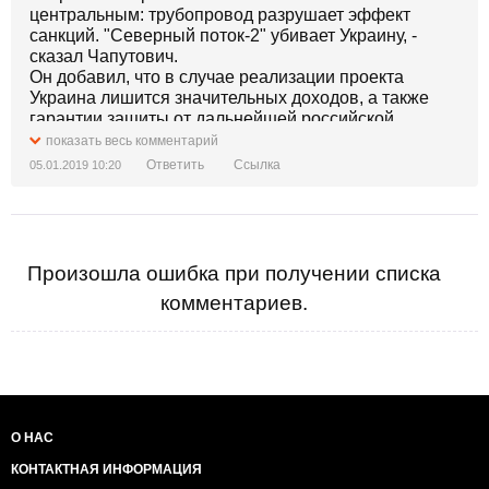
центральным: трубопровод разрушает эффект
avtokefaliu-ukrainskoi-cerkvi.html Укрінформ .
санкций. "Северный поток-2" убивает Украину, -
Пряму трансляцією молитви і підписання Томосу
сказал Чапутович.
вестимуть телеканали Суспільного мовлення UA:
Он добавил, что в случае реализации проекта
ПЕРШИЙ, UA: КУЛЬТУРА та UA: КРИМ, ПРЯМИЙ.
Украина лишится значительных доходов, а также
гарантии защиты от дальнейшей российской
агрессии.(с)
показать весь комментарий
Ото и все санкции. И заметь, это говорит поляк.
Ответить
Ссылка
05.01.2019 10:20
Произошла ошибка при получении списка
комментариев.
О НАС
КОНТАКТНАЯ ИНФОРМАЦИЯ