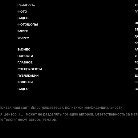
РЕЗОНАНС
У
ФОТО
Р
ВИДЕО
О
ФОТОШОПЫ
З
БЛОГИ
Д
ФОРУМ
К
БИЗНЕС
А
НОВОСТИ
У
ГЛАВНОЕ
Р
СПЕЦПРОЕКТЫ
П
ПУБЛИКАЦИИ
Д
КОЛОНКИ
Г
ВИДЕО
В
ривая наш сайт, Вы соглашаетесь с
политикой конфиденциальности
.
я Цензор.НЕТ может не разделять позицию авторов. Ответственность за ма
ле "Блоги" несут авторы текстов.