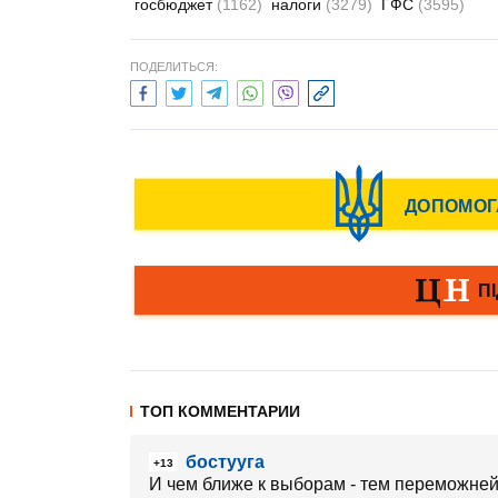
госбюджет
(1162)
налоги
(3279)
ГФС
(3595)
ПОДЕЛИТЬСЯ:
ТОП КОММЕНТАРИИ
бостууга
+13
И чем ближе к выборам - тем переможней 