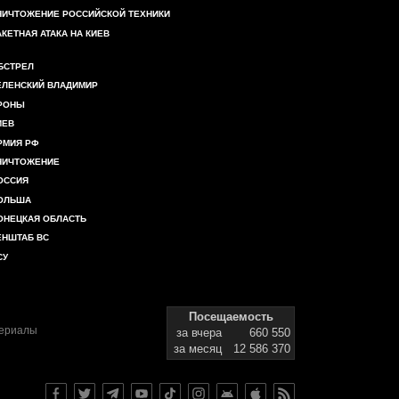
НИЧТОЖЕНИЕ РОССИЙСКОЙ ТЕХНИКИ
АКЕТНАЯ АТАКА НА КИЕВ
БСТРЕЛ
ЕЛЕНСКИЙ ВЛАДИМИР
РОНЫ
ИЕВ
РМИЯ РФ
НИЧТОЖЕНИЕ
ОССИЯ
ОЛЬША
ОНЕЦКАЯ ОБЛАСТЬ
ЕНШТАБ ВС
СУ
Посещаемость
териалы
за вчера
660 550
за месяц
12 586 370