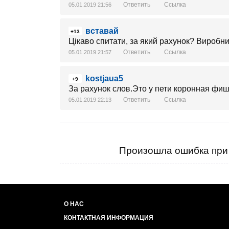
Ответить
Ссылка
05.01.2019 21:56
вставай
+13
Цікаво спитати, за який рахунок? Виробн
Ответить
Ссылка
05.01.2019 21:57
kostjaua5
+9
За рахунок слов.Это у пети коронная фи
Ответить
Ссылка
05.01.2019 22:13
Произошла ошибка при 
О НАС
КОНТАКТНАЯ ИНФОРМАЦИЯ