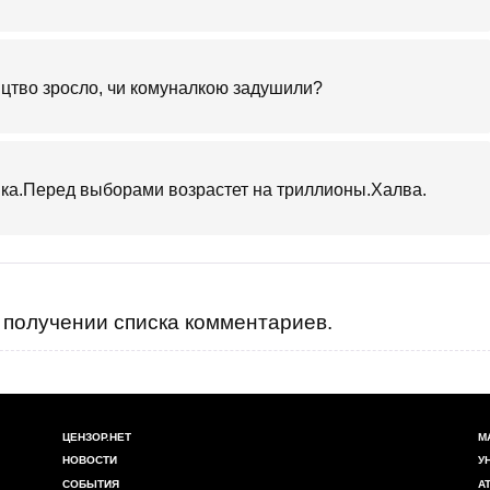
ицтво зросло, чи комуналкою задушили?
шка.Перед выборами возрастет на триллионы.Халва.
получении списка комментариев.
ЦЕНЗОР.НЕТ
М
НОВОСТИ
У
СОБЫТИЯ
А