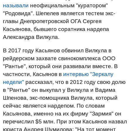
называли
неофициальным "куратором"
"Родовида". Шепелев является тестем экс-
главы Днепропетровской ОГА Сергея
Касьянова, бывшего соратника нардепа
Александра Вилкула.
В 2017 году Касьянов обвинил Вилкула в
рейдерском захвате свинокомплекса ООО
"Рантье", который они развивали вместе. В
частности, Касьянов в
интервью "Зеркалу
недели"
рассказал, что в 2012 году свою долю
в "Рантье" он выкупал у Вилкула и Вадима
Шпенова, экс-помощника Вилкула, который
сейчас является нардепом. По словам
Касьянова, именно на их фирму "Зармия" он
перечислил $5 млн. При этом Касьянов назвал
юриста Андрея Шумилова: "На тот момент