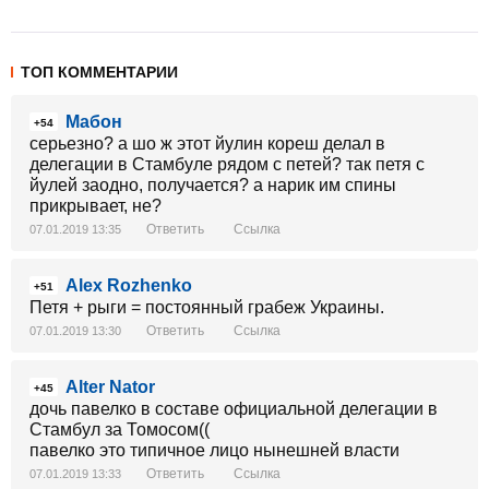
ТОП КОММЕНТАРИИ
Мабон
+54
серьезно? а шо ж этот йулин кореш делал в
делегации в Стамбуле рядом с петей? так петя с
йулей заодно, получается? а нарик им спины
прикрывает, не?
Ответить
Ссылка
07.01.2019 13:35
Alex Rozhenko
+51
Петя + рыги = постоянный грабеж Украины.
Ответить
Ссылка
07.01.2019 13:30
Alter Nator
+45
дочь павелко в составе официальной делегации в
Стамбул за Томосом((
павелко это типичное лицо нынешней власти
Ответить
Ссылка
07.01.2019 13:33