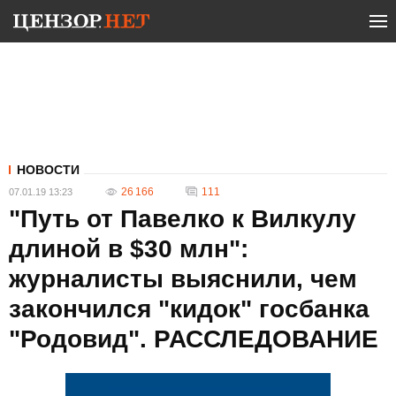
НОВОСТИ
26 166
111
07.01.19 13:23
"Путь от Павелко к Вилкулу
длиной в $30 млн":
журналисты выяснили, чем
закончился "кидок" госбанка
"Родовид". РАССЛЕДОВАНИЕ